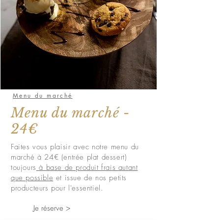
Menu du marché
Menu du marché -
24€
Faites vous plaisir avec notre menu du
marché à 24€ (entrée plat dessert)
toujours
à base de produit frais autant
que possible
et issue de nos petits
producteurs pour l'essentiel.
Je réserve >