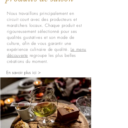
Nous travaillons principalement en
circuit court avec des producteurs et
maraîchers locaux. Chaque produit est
rigoureusement sélectionné pour ses
qualités gustatives et son mode de
culture, afin de vous garantir une
expérience culinaire de qualité.
Le menu
découverte
regroupe les plus belles
créations du moment.
En savoir plus ici >