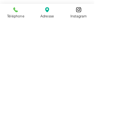
Château des Ayes
Téléphone
Adresse
Instagram
Réserver en ligne
faites vous plaisir dès